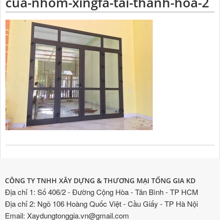
cua-nhom-xingfa-tai-thanh-hoa-2
CÔNG TY TNHH XÂY DỰNG & THƯƠNG MẠI TỐNG GIA KD
Địa chỉ 1: Số 406/2 - Đường Cộng Hòa - Tân Bình - TP HCM
Địa chỉ 2: Ngõ 106 Hoàng Quốc Việt - Cầu Giấy - TP Hà Nội
Email: Xaydungtonggia.vn@gmail.com