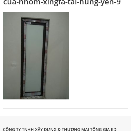
cua-nhom-xingfa-tai-hung-yen-9
CÔNG TY TNHH XÂY DỰNG & THƯƠNG MẠI TỐNG GIA KD