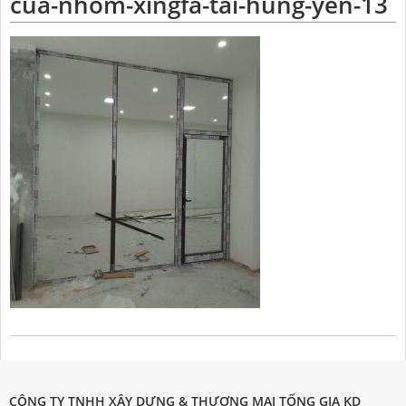
cua-nhom-xingfa-tai-hung-yen-13
CÔNG TY TNHH XÂY DỰNG & THƯƠNG MẠI TỐNG GIA KD