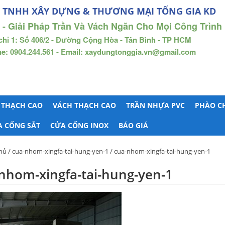
 TNHH XÂY DỰNG & THƯƠNG MẠI TỐNG GIA KD
 - Giải Pháp Trần Và Vách Ngăn Cho Mọi Công Trình
chỉ 1: Số 406/2 - Đường Cộng Hòa - Tân Bình - TP HCM
ne: 0904.244.561 - Email: xaydungtonggia.vn@gmail.com
 THẠCH CAO
VÁCH THẠCH CAO
TRẦN NHỰA PVC
PHÀO C
A CỔNG SẮT
CỬA CỔNG INOX
BÁO GIÁ
hủ
/
cua-nhom-xingfa-tai-hung-yen-1
/ cua-nhom-xingfa-tai-hung-yen-1
nhom-xingfa-tai-hung-yen-1