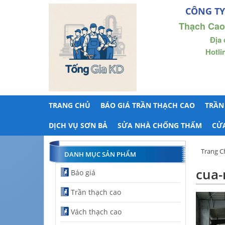
CÔNG TY
Thạch Cao
Địa 
Hotli
TRANG CHỦ
BÁO GIÁ TRẦN THẠCH CAO
TRẦN
DỊCH VỤ SƠN BẢ
SỬA NHÀ CHỐNG THẤM
CỬ
Trang C
DANH MỤC SẢN PHẨM
cua-
Báo giá
Trần thạch cao
Vách thạch cao