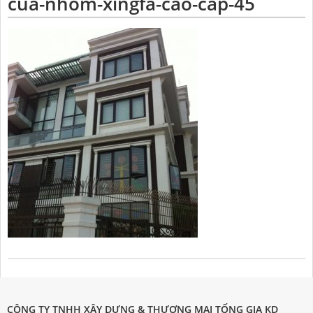
cua-nhom-xingfa-cao-cap-45
CÔNG TY TNHH XÂY DỰNG & THƯƠNG MẠI TỐNG GIA KD