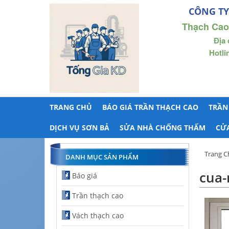
CÔNG TY
Thạch Cao
Địa 
Hotli
TRANG CHỦ
BÁO GIÁ TRẦN THẠCH CAO
TRẦN
DỊCH VỤ SƠN BẢ
SỬA NHÀ CHỐNG THẤM
CỬ
Trang C
DANH MỤC SẢN PHẨM
cua-
Báo giá
Trần thạch cao
Vách thạch cao