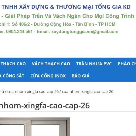
 TNHH XÂY DỰNG & THƯƠNG MẠI TỐNG GIA KD
 - Giải Pháp Trần Và Vách Ngăn Cho Mọi Công Trình
chỉ 1: Số 406/2 - Đường Cộng Hòa - Tân Bình - TP HCM
ne: 0904.244.561 - Email: xaydungtonggia.vn@gmail.com
 THẠCH CAO
VÁCH THẠCH CAO
TRẦN NHỰA PVC
PHÀO C
A CỔNG SẮT
CỬA CỔNG INOX
BÁO GIÁ
hủ
/
cua-nhom-xingfa-cao-cap-26
/ cua-nhom-xingfa-cao-cap-26
nhom-xingfa-cao-cap-26