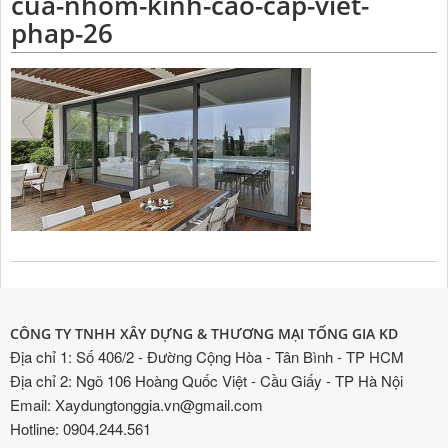
cua-nhom-kinh-cao-cap-viet-
phap-26
CÔNG TY TNHH XÂY DỰNG & THƯƠNG MẠI TỐNG GIA KD
Địa chỉ 1: Số 406/2 - Đường Cộng Hòa - Tân Bình - TP HCM
Địa chỉ 2: Ngõ 106 Hoàng Quốc Việt - Cầu Giấy - TP Hà Nội
Email: Xaydungtonggia.vn@gmail.com
Hotline: 0904.244.561