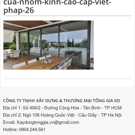
cua-nhom-kinh-cao-cap-viet-
phap-26
CÔNG TY TNHH XÂY DỰNG & THƯƠNG MẠI TỐNG GIA KD
Địa chỉ 1: Số 406/2 - Đường Cộng Hòa - Tân Bình - TP HCM
Địa chỉ 2: Ngõ 106 Hoàng Quốc Việt - Cầu Giấy - TP Hà Nội
Email: Xaydungtonggia.vn@gmail.com
Hotline: 0904.244.561