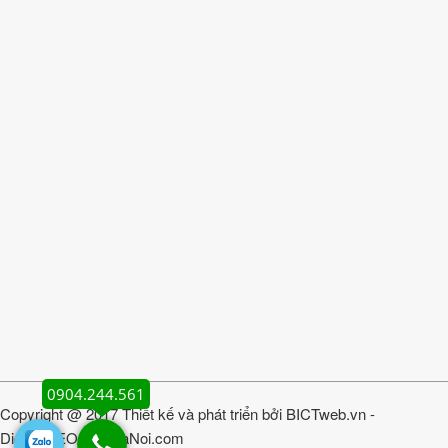
0904.244.561
Copyright @ 2017 Thiết kế và phát triển bởi
BICTweb.vn
-
DichvuSEOgiareHaNoi.com