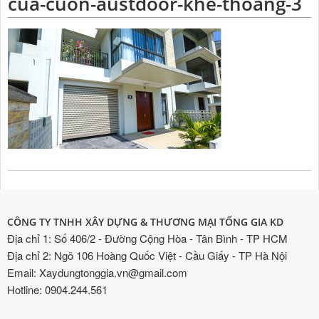
cua-cuon-austdoor-khe-thoang-3
CÔNG TY TNHH XÂY DỰNG & THƯƠNG MẠI TỐNG GIA KD
Địa chỉ 1: Số 406/2 - Đường Cộng Hòa - Tân Bình - TP HCM
Địa chỉ 2: Ngõ 106 Hoàng Quốc Việt - Cầu Giấy - TP Hà Nội
Email: Xaydungtonggia.vn@gmail.com
Hotline: 0904.244.561