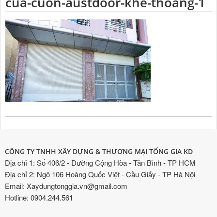
cua-cuon-austdoor-khe-thoang-1
CÔNG TY TNHH XÂY DỰNG & THƯƠNG MẠI TỐNG GIA KD
Địa chỉ 1: Số 406/2 - Đường Cộng Hòa - Tân Bình - TP HCM
Địa chỉ 2: Ngõ 106 Hoàng Quốc Việt - Cầu Giấy - TP Hà Nội
Email: Xaydungtonggia.vn@gmail.com
Hotline: 0904.244.561