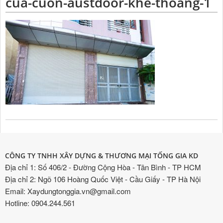
cua-cuon-austdoor-khe-thoang-1
CÔNG TY TNHH XÂY DỰNG & THƯƠNG MẠI TỐNG GIA KD
Địa chỉ 1: Số 406/2 - Đường Cộng Hòa - Tân Bình - TP HCM
Địa chỉ 2: Ngõ 106 Hoàng Quốc Việt - Cầu Giấy - TP Hà Nội
Email: Xaydungtonggia.vn@gmail.com
Hotline: 0904.244.561