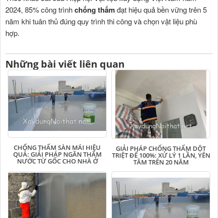
2024, 85% công trình
chống thấm
đạt hiệu quả bền vững trên 5
năm khi tuân thủ đúng quy trình thi công và chọn vật liệu phù
hợp.
Những bài viết liên quan
CHỐNG THẤM SÀN MÁI HIỆU
GIẢI PHÁP CHỐNG THẤM DỘT
QUẢ: GIẢI PHÁP NGĂN THẤM
TRIỆT ĐỂ 100%: XỬ LÝ 1 LẦN, YÊN
NƯỚC TỪ GỐC CHO NHÀ Ở
TÂM TRÊN 20 NĂM