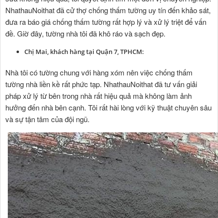
NhathauNoithat đã cử thợ chống thấm tường uy tín đến khảo sát,
đưa ra báo giá chống thấm tường rất hợp lý và xử lý triệt để vấn
đề. Giờ đây, tường nhà tôi đã khô ráo và sạch đẹp.
Chị Mai, khách hàng tại Quận 7, TPHCM:
Nhà tôi có tường chung với hàng xóm nên việc chống thấm
tường nhà liền kề rất phức tạp. NhathauNoithat đã tư vấn giải
pháp xử lý từ bên trong nhà rất hiệu quả mà không làm ảnh
hưởng đến nhà bên cạnh. Tôi rất hài lòng với kỹ thuật chuyên sâu
và sự tận tâm của đội ngũ.