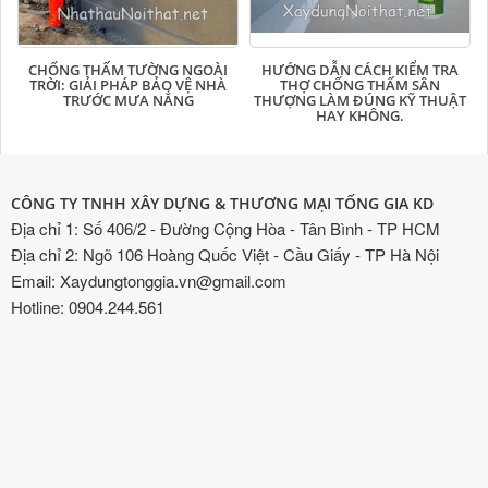
CHỐNG THẤM TƯỜNG NGOÀI
HƯỚNG DẪN CÁCH KIỂM TRA
TRỜI: GIẢI PHÁP BẢO VỆ NHÀ
THỢ CHỐNG THẤM SÂN
TRƯỚC MƯA NẮNG
THƯỢNG LÀM ĐÚNG KỸ THUẬT
HAY KHÔNG.
CÔNG TY TNHH XÂY DỰNG & THƯƠNG MẠI TỐNG GIA KD
Địa chỉ 1: Số 406/2 - Đường Cộng Hòa - Tân Bình - TP HCM
Địa chỉ 2: Ngõ 106 Hoàng Quốc Việt - Cầu Giấy - TP Hà Nội
Email: Xaydungtonggia.vn@gmail.com
Hotline: 0904.244.561