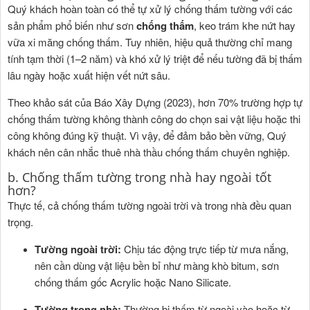
Quý khách hoàn toàn có thể tự xử lý chống thấm tường với các
sản phẩm phổ biến như sơn
chống thấm
, keo trám khe nứt hay
vữa xi măng chống thấm. Tuy nhiên, hiệu quả thường chỉ mang
tính tạm thời (1–2 năm) và khó xử lý triệt để nếu tường đã bị thấm
lâu ngày hoặc xuất hiện vết nứt sâu.
Theo khảo sát của Báo Xây Dựng (2023), hơn 70% trường hợp tự
chống thấm tường không thành công do chọn sai vật liệu hoặc thi
công không đúng kỹ thuật. Vì vậy, để đảm bảo bền vững, Quý
khách nên cân nhắc thuê nhà thầu chống thấm chuyên nghiệp.
b. Chống thấm tường trong nhà hay ngoài tốt
hơn?
Thực tế, cả chống thấm tường ngoài trời và trong nhà đều quan
trọng.
Tường ngoài trời:
Chịu tác động trực tiếp từ mưa nắng,
nên cần dùng vật liệu bền bỉ như màng khò bitum, sơn
chống thấm gốc Acrylic hoặc Nano Silicate.
Tường trong nhà:
Thường bị thấm từ ngoài vào hoặc từ