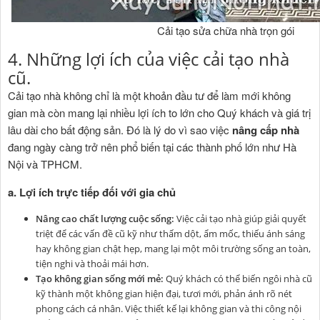
Cải tạo sửa chữa nhà trọn gói
4. Những lợi ích của việc cải tạo nhà
cũ.
Cải tạo nhà không chỉ là một khoản đầu tư để làm mới không
gian mà còn mang lại nhiều lợi ích to lớn cho Quý khách và giá trị
lâu dài cho bất động sản. Đó là lý do vì sao việc
nâng cấp nhà
đang ngày càng trở nên phổ biến tại các thành phố lớn như Hà
Nội và TPHCM.
a. Lợi ích trực tiếp đối với gia chủ
Nâng cao chất lượng cuộc sống:
Việc cải tạo nhà giúp giải quyết
triệt để các vấn đề cũ kỹ như thấm dột, ẩm mốc, thiếu ánh sáng
hay không gian chật hẹp, mang lại một môi trường sống an toàn,
tiện nghi và thoải mái hơn.
Tạo không gian sống mới mẻ:
Quý khách có thể biến ngôi nhà cũ
kỹ thành một không gian hiện đại, tươi mới, phản ánh rõ nét
phong cách cá nhân. Việc thiết kế lại không gian và thi công nội