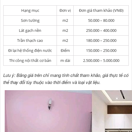
Hạng mục
Đơn vị
Đơn giá tham khảo (VNĐ)
Sơn tường
m2
50.000 – 80.000
Lát gạch nền
m2
250.000 – 400.000
Trần thạch cao
m2
180.000 – 250.000
Đi lại hệ thống điện nước
Điểm
150.000 – 250.000
Thi công nội thất cơ bản
m dài
2.500.000 – 5.000.000
Lưu ý: Bảng giá trên chỉ mang tính chất tham khảo, giá thực tế có
thể thay đổi tùy thuộc vào thời điểm và loại vật liệu.