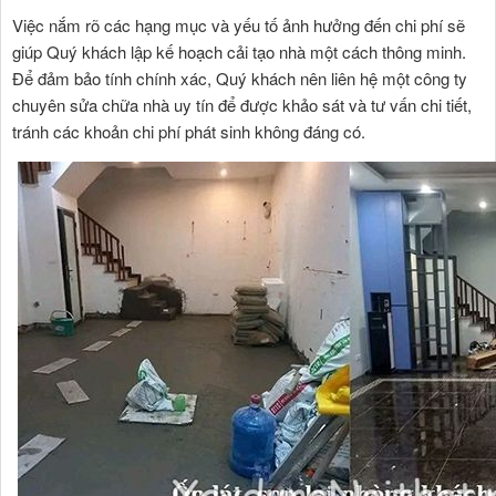
Việc nắm rõ các hạng mục và yếu tố ảnh hưởng đến chi phí sẽ
giúp Quý khách lập kế hoạch cải tạo nhà một cách thông minh.
Để đảm bảo tính chính xác, Quý khách nên liên hệ một công ty
chuyên sửa chữa nhà uy tín để được khảo sát và tư vấn chi tiết,
tránh các khoản chi phí phát sinh không đáng có.