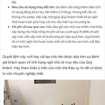
đại.
Nhu cầu sử dụng thay đổi lớn:
Gia đình cần tăng thêm diện tích
sử dụng đáng kể (ví dụ: cần thêm 2-3 tầng), nhưng kết cấu cũ
không cho phép. Việc xây mới giúp Quý khách thiết kế lại ngôi
nhà hoàn toàn phù hợp với nhu cầu hiện tại và tương lai.
Chi phí cải tạo quá cao:
Nếu báo giá sửa nhà của nhiều nhà thầu
xây dựng cho thấy tổng chi phí cải tạo vượt quá 70-80% chi phí
xây mới, việc xây mới sẽ là phương án hiệu quả hơn. Quý khách
sẽ có một ngôi nhà hoàn toàn mới với tuổi thọ cao hơn, vật liệu
hiện đại hơn.
Quyết định xây mới hay cải tạo nhà nên được dựa trên sự đánh
giá khách quan về tình trạng ngôi nhà và mục tiêu của Quý
khách. Hãy tham khảo ý kiến của một nhà thầu uy tín để có được
tư vấn chuyên nghiệp nhất.