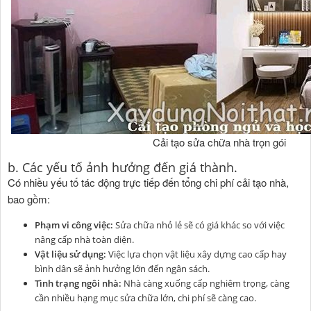
Cải tạo sửa chữa nhà trọn gói
b. Các yếu tố ảnh hưởng đến giá thành.
Có nhiều yếu tố tác động trực tiếp đến tổng chi phí cải tạo nhà,
bao gồm:
Phạm vi công việc:
Sửa chữa nhỏ lẻ sẽ có giá khác so với việc
nâng cấp nhà toàn diện.
Vật liệu sử dụng:
Việc lựa chọn vật liệu xây dựng cao cấp hay
bình dân sẽ ảnh hưởng lớn đến ngân sách.
Tình trạng ngôi nhà:
Nhà càng xuống cấp nghiêm trọng, càng
cần nhiều hạng mục sửa chữa lớn, chi phí sẽ càng cao.