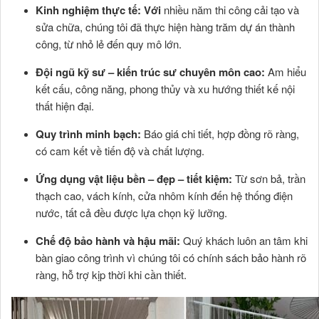
Kinh nghiệm thực tế: Với
nhiều năm thi công cải tạo và
sửa chữa, chúng tôi đã thực hiện hàng trăm dự án thành
công, từ nhỏ lẻ đến quy mô lớn.
Đội ngũ kỹ sư – kiến trúc sư chuyên môn cao:
Am hiểu
kết cấu, công năng, phong thủy và xu hướng thiết kế nội
thất hiện đại.
Quy trình minh bạch:
Báo giá chi tiết, hợp đồng rõ ràng,
có cam kết về tiến độ và chất lượng.
Ứng dụng vật liệu bền – đẹp – tiết kiệm:
Từ sơn bả, trần
thạch cao, vách kính, cửa nhôm kính đến hệ thống điện
nước, tất cả đều được lựa chọn kỹ lưỡng.
Chế độ bảo hành và hậu mãi:
Quý khách luôn an tâm khi
bàn giao công trình vì chúng tôi có chính sách bảo hành rõ
ràng, hỗ trợ kịp thời khi cần thiết.