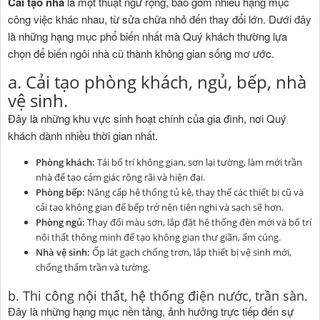
Cải tạo nhà
là một thuật ngữ rộng, bao gồm nhiều hạng mục
công việc khác nhau, từ sửa chữa nhỏ đến thay đổi lớn. Dưới đây
là những hạng mục phổ biến nhất mà Quý khách thường lựa
chọn để biến ngôi nhà cũ thành không gian sống mơ ước.
a. Cải tạo phòng khách, ngủ, bếp, nhà
vệ sinh.
Đây là những khu vực sinh hoạt chính của gia đình, nơi Quý
khách dành nhiều thời gian nhất.
Phòng khách:
Tái bố trí không gian, sơn lại tường, làm mới trần
nhà để tạo cảm giác rộng rãi và hiện đại.
Phòng bếp:
Nâng cấp hệ thống tủ kệ, thay thế các thiết bị cũ và
cải tạo không gian để bếp trở nên tiện nghi và sạch sẽ hơn.
Phòng ngủ:
Thay đổi màu sơn, lắp đặt hệ thống đèn mới và bố trí
nội thất thông minh để tạo không gian thư giãn, ấm cúng.
Nhà vệ sinh:
Ốp lát gạch chống trơn, lắp thiết bị vệ sinh mới,
chống thấm trần và tường.
b. Thi công nội thất, hệ thống điện nước, trần sàn.
Đây là những hạng mục nền tảng, ảnh hưởng trực tiếp đến sự