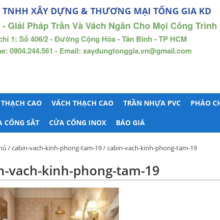
 TNHH XÂY DỰNG & THƯƠNG MẠI TỐNG GIA KD
 - Giải Pháp Trần Và Vách Ngăn Cho Mọi Công Trình
chỉ 1: Số 406/2 - Đường Cộng Hòa - Tân Bình - TP HCM
ne: 0904.244.561 - Email: xaydungtonggia.vn@gmail.com
 THẠCH CAO
VÁCH THẠCH CAO
TRẦN NHỰA PVC
PHÀO C
A CỔNG SẮT
CỬA CỔNG INOX
BÁO GIÁ
hủ
/
cabin-vach-kinh-phong-tam-19
/ cabin-vach-kinh-phong-tam-19
n-vach-kinh-phong-tam-19