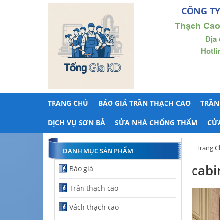
CÔNG TY
Thạch Cao
Địa 
Hotli
TRANG CHỦ
BÁO GIÁ TRẦN THẠCH CAO
TRẦN
DỊCH VỤ SƠN BẢ
SỬA NHÀ CHỐNG THẤM
CỬ
Trang C
DANH MỤC SẢN PHẨM
cabi
Báo giá
Trần thạch cao
Vách thạch cao