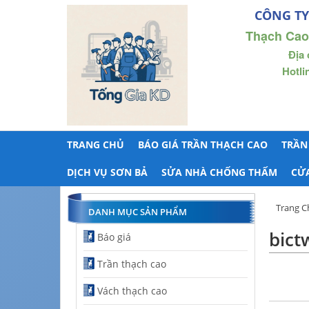
CÔNG TY
Thạch Cao
Địa 
Hotli
TRANG CHỦ
BÁO GIÁ TRẦN THẠCH CAO
TRẦN
DỊCH VỤ SƠN BẢ
SỬA NHÀ CHỐNG THẤM
CỬ
Trang C
DANH MỤC SẢN PHẨM
bict
Báo giá
Trần thạch cao
Vách thạch cao