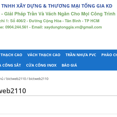
 TNHH XÂY DỰNG & THƯƠNG MẠI TỐNG GIA KD
 - Giải Pháp Trần Và Vách Ngăn Cho Mọi Công Trình
chỉ 1: Số 406/2 - Đường Cộng Hòa - Tân Bình - TP HCM
ne: 0904.244.561 - Email: xaydungtonggia.vn@gmail.com
 THẠCH CAO
VÁCH THẠCH CAO
TRẦN NHỰA PVC
PHÀO C
A CỔNG SẮT
CỬA CỔNG INOX
BÁO GIÁ
hủ
/
bictweb2110
/ bictweb2110
web2110