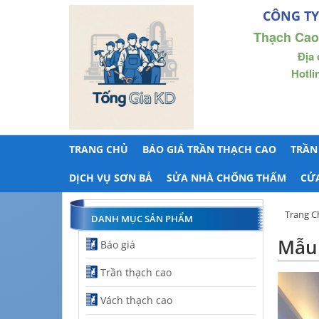
CÔNG TY
Thạch Cao
Địa 
Hotli
TRANG CHỦ
BÁO GIÁ TRẦN THẠCH CAO
TRẦN
DỊCH VỤ SƠN BẢ
SỬA NHÀ CHỐNG THẤM
CỬ
Trang C
DANH MỤC SẢN PHẨM
Mẫu 
Báo giá
Trần thạch cao
Vách thạch cao