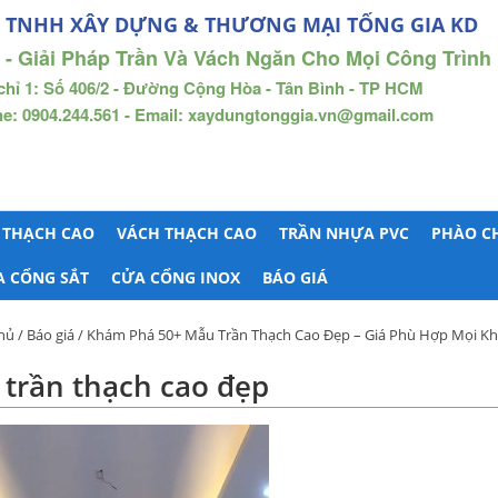
 TNHH XÂY DỰNG & THƯƠNG MẠI TỐNG GIA KD
 - Giải Pháp Trần Và Vách Ngăn Cho Mọi Công Trình
chỉ 1: Số 406/2 - Đường Cộng Hòa - Tân Bình - TP HCM
ne: 0904.244.561 - Email: xaydungtonggia.vn@gmail.com
 THẠCH CAO
VÁCH THẠCH CAO
TRẦN NHỰA PVC
PHÀO C
A CỔNG SẮT
CỬA CỔNG INOX
BÁO GIÁ
hủ
/
Báo giá
/
Khám Phá 50+ Mẫu Trần Thạch Cao Đẹp – Giá Phù Hợp Mọi Kh
trần thạch cao đẹp