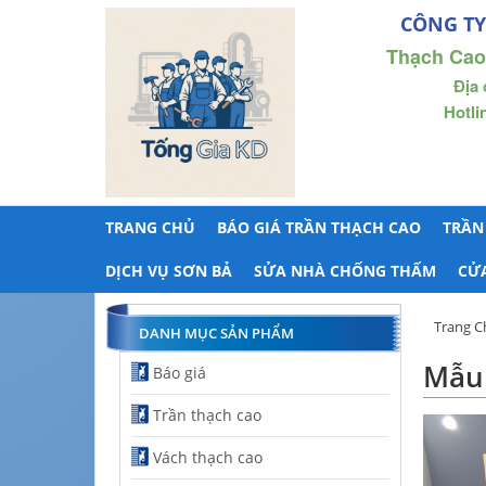
CÔNG TY
Thạch Cao
Địa 
Hotli
TRANG CHỦ
BÁO GIÁ TRẦN THẠCH CAO
TRẦN
DỊCH VỤ SƠN BẢ
SỬA NHÀ CHỐNG THẤM
CỬ
Trang C
DANH MỤC SẢN PHẨM
Mẫu 
Báo giá
Trần thạch cao
Vách thạch cao