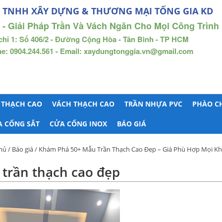
 TNHH XÂY DỰNG & THƯƠNG MẠI TỐNG GIA KD
 - Giải Pháp Trần Và Vách Ngăn Cho Mọi Công Trình
chỉ 1: Số 406/2 - Đường Cộng Hòa - Tân Bình - TP HCM
ne: 0904.244.561 - Email: xaydungtonggia.vn@gmail.com
 THẠCH CAO
VÁCH THẠCH CAO
TRẦN NHỰA PVC
PHÀO C
A CỔNG SẮT
CỬA CỔNG INOX
BÁO GIÁ
hủ
/
Báo giá
/
Khám Phá 50+ Mẫu Trần Thạch Cao Đẹp – Giá Phù Hợp Mọi Kh
trần thạch cao đẹp