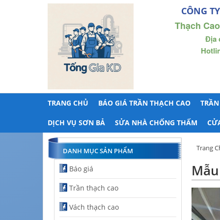
CÔNG TY
Thạch Cao
Địa 
Hotli
TRANG CHỦ
BÁO GIÁ TRẦN THẠCH CAO
TRẦN
DỊCH VỤ SƠN BẢ
SỬA NHÀ CHỐNG THẤM
CỬ
Trang C
DANH MỤC SẢN PHẨM
Mẫu 
Báo giá
Trần thạch cao
Vách thạch cao