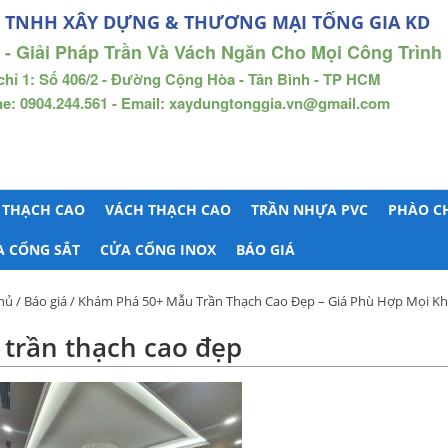
 TNHH XÂY DỰNG & THƯƠNG MẠI TỐNG GIA KD
 - Giải Pháp Trần Và Vách Ngăn Cho Mọi Công Trình
chỉ 1: Số 406/2 - Đường Cộng Hòa - Tân Bình - TP HCM
ne: 0904.244.561 - Email: xaydungtonggia.vn@gmail.com
 THẠCH CAO
VÁCH THẠCH CAO
TRẦN NHỰA PVC
PHÀO C
A CỔNG SẮT
CỬA CỔNG INOX
BÁO GIÁ
hủ
/
Báo giá
/
Khám Phá 50+ Mẫu Trần Thạch Cao Đẹp – Giá Phù Hợp Mọi Kh
trần thạch cao đẹp