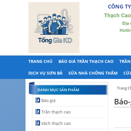
CÔNG TY
Thạch Cao
Địa 
Hotli
TRANG CHỦ
BÁO GIÁ TRẦN THẠCH CAO
TRẦN
DỊCH VỤ SƠN BẢ
SỬA NHÀ CHỐNG THẤM
CỬ
Trang C
DANH MỤC SẢN PHẨM
Báo-
Báo giá
Trần thạch cao
Vách thạch cao