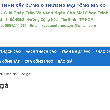
 TNHH XÂY DỰNG & THƯƠNG MẠI TỐNG GIA KD
 - Giải Pháp Trần Và Vách Ngăn Cho Mọi Công Trình
chỉ 1: Số 406/2 - Đường Cộng Hòa - Tân Bình - TP HCM
ne: 0904.244.561 - Email: xaydungtonggia.vn@gmail.com
 THẠCH CAO
VÁCH THẠCH CAO
TRẦN NHỰA PVC
PHÀO C
A CỔNG SẮT
CỬA CỔNG INOX
BÁO GIÁ
hủ
/
Báo-giá
/ Báo-giá
giá