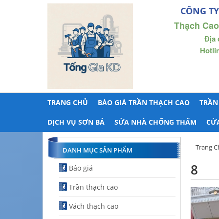
CÔNG TY
Thạch Cao
Địa 
Hotli
TRANG CHỦ
BÁO GIÁ TRẦN THẠCH CAO
TRẦN
DỊCH VỤ SƠN BẢ
SỬA NHÀ CHỐNG THẤM
CỬ
Trang C
DANH MỤC SẢN PHẨM
8
Báo giá
Trần thạch cao
Vách thạch cao