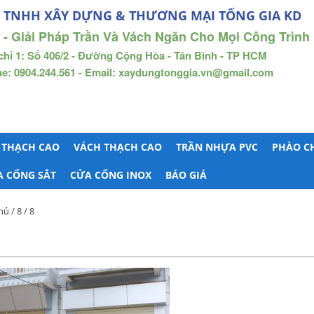
 TNHH XÂY DỰNG & THƯƠNG MẠI TỐNG GIA KD
 - Giải Pháp Trần Và Vách Ngăn Cho Mọi Công Trình
chỉ 1: Số 406/2 - Đường Cộng Hòa - Tân Bình - TP HCM
ne: 0904.244.561 - Email: xaydungtonggia.vn@gmail.com
 THẠCH CAO
VÁCH THẠCH CAO
TRẦN NHỰA PVC
PHÀO C
A CỔNG SẮT
CỬA CỔNG INOX
BÁO GIÁ
hủ
/
8
/ 8