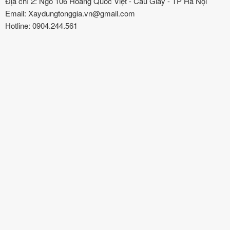
Địa chỉ 2: Ngõ 106 Hoàng Quốc Việt - Cầu Giấy - TP Hà Nội
Email: Xaydungtonggia.vn@gmail.com
Hotline: 0904.244.561