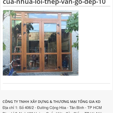
cua-nhua-loi-thep-van-go-dep-10
CÔNG TY TNHH XÂY DỰNG & THƯƠNG MẠI TỐNG GIA KD
Địa chỉ 1: Số 406/2 - Đường Cộng Hòa - Tân Bình - TP HCM