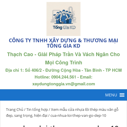
CÔNG TY TNHH XÂY DỰNG & THƯƠNG MẠI
TỐNG GIA KD
Thạch Cao - Giải Pháp Trần Và Vách Ngăn Cho
Mọi Công Trình
Địa chỉ 1: Số 406/2 - Đường Cộng Hòa - Tân Bình - TP HCM
Hotline: 0904.244.561 - Email:
xaydungtonggia.vn@gmail.com
Trang Chủ
/
Tin tổng hợp
/
Xem mẫu cửa nhựa lõi thép màu vân gỗ
đẹp, sang trọng, hiện đại
/ cua-nhua-loi-thep-van-go-dep-10