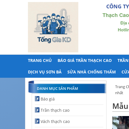
CÔNG TY
Thạch Cao
Địa 
Hotli
TRANG CHỦ
BÁO GIÁ TRẦN THẠCH CAO
TRẦN
DỊCH VỤ SƠN BẢ
SỬA NHÀ CHỐNG THẤM
CỬ
Trang C
DANH MỤC SẢN PHẨM
nhất
Báo giá
Mẫu 
Trần thạch cao
Vách thạch cao