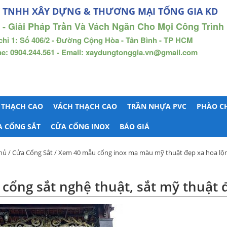
 TNHH XÂY DỰNG & THƯƠNG MẠI TỐNG GIA KD
 - Giải Pháp Trần Và Vách Ngăn Cho Mọi Công Trình
chỉ 1: Số 406/2 - Đường Cộng Hòa - Tân Bình - TP HCM
ne: 0904.244.561 - Email: xaydungtonggia.vn@gmail.com
 THẠCH CAO
VÁCH THẠCH CAO
TRẦN NHỰA PVC
PHÀO C
A CỔNG SẮT
CỬA CỔNG INOX
BÁO GIÁ
hủ
/
Cửa Cổng Sắt
/
Xem 40 mẫu cổng inox mạ màu mỹ thuật đẹp xa hoa lộn
cổng sắt nghệ thuật, sắt mỹ thuật 