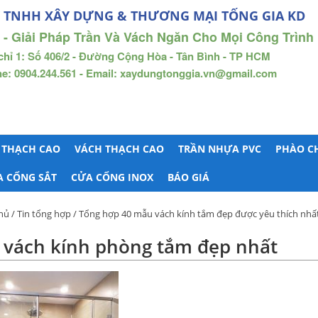
 TNHH XÂY DỰNG & THƯƠNG MẠI TỐNG GIA KD
 - Giải Pháp Trần Và Vách Ngăn Cho Mọi Công Trình
chỉ 1: Số 406/2 - Đường Cộng Hòa - Tân Bình - TP HCM
ne: 0904.244.561 - Email: xaydungtonggia.vn@gmail.com
 THẠCH CAO
VÁCH THẠCH CAO
TRẦN NHỰA PVC
PHÀO C
A CỔNG SẮT
CỬA CỔNG INOX
BÁO GIÁ
hủ
/
Tin tổng hợp
/
Tổng hợp 40 mẫu vách kính tắm đẹp được yêu thích nhấ
vách kính phòng tắm đẹp nhất