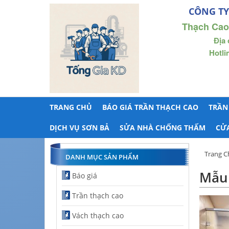
CÔNG TY
Thạch Cao
Địa 
Hotli
TRANG CHỦ
BÁO GIÁ TRẦN THẠCH CAO
TRẦN
DỊCH VỤ SƠN BẢ
SỬA NHÀ CHỐNG THẤM
CỬ
Trang C
DANH MỤC SẢN PHẨM
Mẫu 
Báo giá
Trần thạch cao
Vách thạch cao