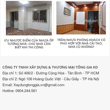
TRẦN NHỰA PHÒNG KHÁCH CÓ
ƯU NHƯỢC ĐIỂM CỦA NHỰA ỐP
PHÙ HỢP VỚI NHÀ CẢI TẠO,
TƯỜNG NHÀ: CHỦ NHÀ CẦN
NHÀ CŨ KHÔNG?
BIẾT KHI THI CÔNG
CÔNG TY TNHH XÂY DỰNG & THƯƠNG MẠI TỐNG GIA KD
Địa chỉ 1: Số 406/2 - Đường Cộng Hòa - Tân Bình - TP HCM
Địa chỉ 2: Ngõ 106 Hoàng Quốc Việt - Cầu Giấy - TP Hà Nội
Email: Xaydungtonggia.vn@gmail.com
Hotline: 0904.244.561