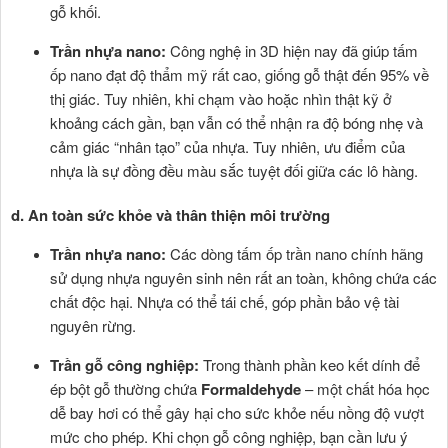
gỗ khối.
Trần nhựa nano:
Công nghệ in 3D hiện nay đã giúp tấm
ốp nano đạt độ thẩm mỹ rất cao, giống gỗ thật đến 95% về
thị giác. Tuy nhiên, khi chạm vào hoặc nhìn thật kỹ ở
khoảng cách gần, bạn vẫn có thể nhận ra độ bóng nhẹ và
cảm giác “nhân tạo” của nhựa. Tuy nhiên, ưu điểm của
nhựa là sự đồng đều màu sắc tuyệt đối giữa các lô hàng.
d. An toàn sức khỏe và thân thiện môi trường
Trần nhựa nano:
Các dòng tấm ốp trần nano chính hãng
sử dụng nhựa nguyên sinh nên rất an toàn, không chứa các
chất độc hại. Nhựa có thể tái chế, góp phần bảo vệ tài
nguyên rừng.
Trần gỗ công nghiệp
:
Trong thành phần keo kết dính để
ép bột gỗ thường chứa
Formaldehyde
– một chất hóa học
dễ bay hơi có thể gây hại cho sức khỏe nếu nồng độ vượt
mức cho phép. Khi chọn gỗ công nghiệp, bạn cần lưu ý