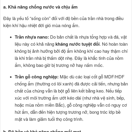
a. Khả năng chống nước và chịu ẩm
Đây là yếu tố “sống còn” đối với độ bền của trần nhà trong điều
kiện khí hậu nhiệt đới gió mùa nóng ẩm.
Trần nhựa nano:
Do bản chất là nhựa tổng hợp và đá, vật
liệu này có khả năng
kháng nước tuyệt đối
. Nó hoàn toàn
không bị ảnh hưởng bởi độ ẩm không khí cao hay thậm chí
là khi trần nhà bị thấm dột nhẹ. Đây là khắc tinh của nồm
ẩm, không bao giờ bị trương nở hay nấm mốc.
Trần gỗ công nghiệp:
Mặc dù các loại cốt gỗ MDF/HDF
chống ẩm (thường có lõi xanh) đã được cải tiến, nhưng bản
chất của chúng vẫn là bột gỗ liên kết bằng keo. Nếu tiếp
xúc với môi trường ẩm ướt kéo dài (như nhà vệ sinh, bếp,
hoặc mùa nồm miền Bắc), gỗ công nghiệp vẫn có nguy cơ
hút ẩm, dẫn đến hiện tượng trương nở, bong tróc lớp bề
mặt và làm giảm tuổi thọ công trình.
b. Độ bền và khả năng chống mối mọt