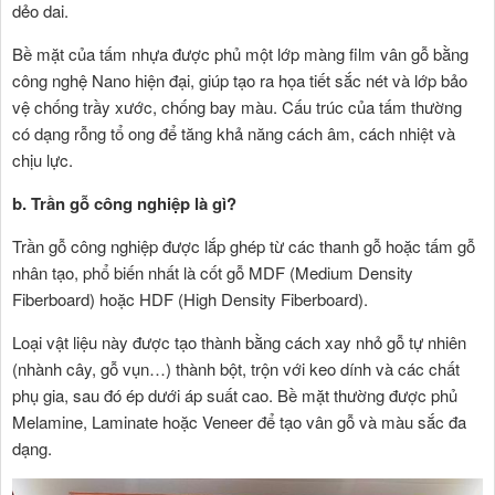
dẻo dai.
Bề mặt của tấm nhựa được phủ một lớp màng film vân gỗ bằng
công nghệ Nano hiện đại, giúp tạo ra họa tiết sắc nét và lớp bảo
vệ chống trầy xước, chống bay màu. Cấu trúc của tấm thường
có dạng rỗng tổ ong để tăng khả năng cách âm, cách nhiệt và
chịu lực.
b. Trần gỗ công nghiệp là gì?
Trần gỗ công nghiệp được lắp ghép từ các thanh gỗ hoặc tấm gỗ
nhân tạo, phổ biến nhất là cốt gỗ MDF (Medium Density
Fiberboard) hoặc HDF (High Density Fiberboard).
Loại vật liệu này được tạo thành bằng cách xay nhỏ gỗ tự nhiên
(nhành cây, gỗ vụn…) thành bột, trộn với keo dính và các chất
phụ gia, sau đó ép dưới áp suất cao. Bề mặt thường được phủ
Melamine, Laminate hoặc Veneer để tạo vân gỗ và màu sắc đa
dạng.