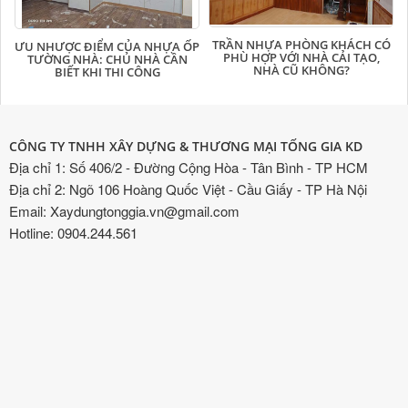
TRẦN NHỰA PHÒNG KHÁCH CÓ
ƯU NHƯỢC ĐIỂM CỦA NHỰA ỐP
PHÙ HỢP VỚI NHÀ CẢI TẠO,
TƯỜNG NHÀ: CHỦ NHÀ CẦN
NHÀ CŨ KHÔNG?
BIẾT KHI THI CÔNG
CÔNG TY TNHH XÂY DỰNG & THƯƠNG MẠI TỐNG GIA KD
Địa chỉ 1: Số 406/2 - Đường Cộng Hòa - Tân Bình - TP HCM
Địa chỉ 2: Ngõ 106 Hoàng Quốc Việt - Cầu Giấy - TP Hà Nội
Email: Xaydungtonggia.vn@gmail.com
Hotline: 0904.244.561