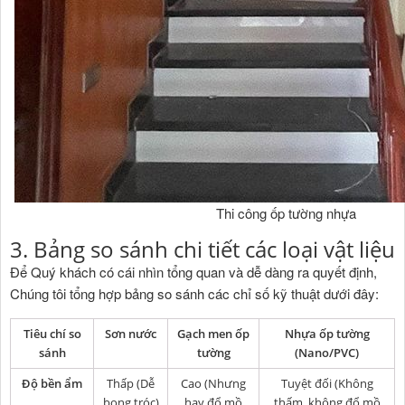
Thi công ốp tường nhựa
3. Bảng so sánh chi tiết các loại vật liệu
Để Quý khách có cái nhìn tổng quan và dễ dàng ra quyết định,
Chúng tôi tổng hợp bảng so sánh các chỉ số kỹ thuật dưới đây:
Tiêu chí so
Sơn nước
Gạch men ốp
Nhựa ốp tường
sánh
tường
(Nano/PVC)
Độ bền ẩm
Thấp (Dễ
Cao (Nhưng
Tuyệt đối (Không
bong tróc)
hay đổ mồ
thấm, không đổ mồ