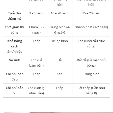
hôi)
hôi)
Tuổi thọ
3 – 5 năm
10 – 20 năm
15 – 20 năm
thẩm mỹ
Thời gian thi
Chậm (5-7
Trung bình (4-
Nhanh nhất (1-2 ngày)
công
ngày)
6 ngày)
Khả năng
Thấp
Trung bình
Cao (Nhờ cấu trúc
cách
rỗng)
âm/nhiệt
Vệ sinh
Khó (Dễ
Dễ
Rất dễ (Bề mặt phủ
bám bẩn)
bóng)
Chi phí ban
Thấp
Cao
Trung bình
đầu
Chi phí bảo
Cao (Sơn lại
Thấp
Rất thấp (Gần như
trì
nhiều lần)
bằng 0)