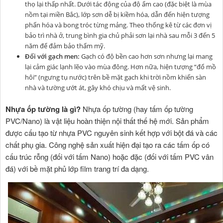
thọ lại thấp nhất. Dưới tác động của độ ẩm cao (đặc biệt là mùa
nồm tại miền Bắc), lớp sơn dễ bị kiềm hóa, dẫn đến hiện tượng
phấn hóa và bong tróc từng mảng. Theo thống kê từ các đơn vị
bảo trì nhà ở, trung bình gia chủ phải sơn lại nhà sau mỗi 3 đến 5
năm để đảm bảo thẩm mỹ.
Đối với gạch men:
Gạch có độ bền cao hơn sơn nhưng lại mang
lại cảm giác lạnh lẽo vào mùa đông. Hơn nữa, hiện tượng “đổ mồ
hôi” (ngưng tụ nước) trên bề mặt gạch khi trời nồm khiến sàn
nhà và tường ướt át, gây khó chịu và mất vệ sinh.
Nhựa ốp tường là gì?
Nhựa ốp tường (hay tấm ốp tường
PVC/Nano) là vật liệu hoàn thiện nội thất thế hệ mới. Sản phẩm
được cấu tạo từ nhựa PVC nguyên sinh kết hợp với bột đá và các
chất phụ gia. Công nghệ sản xuất hiện đại tạo ra các tấm ốp có
cấu trúc rỗng (đối với tấm Nano) hoặc đặc (đối với tấm PVC vân
đá) với bề mặt phủ lớp film trang trí đa dạng.