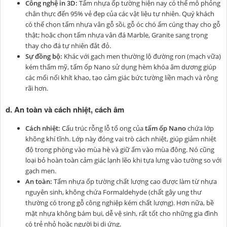
Công nghệ in 3D:
Tấm nhựa ốp tường hiện nay có thể mô phỏng
chân thực đến 95% vẻ đẹp của các vật liệu tự nhiên. Quý khách
có thể chọn tấm nhựa vân gỗ sồi, gỗ óc chó ấm cúng thay cho gỗ
thật; hoặc chọn tấm nhựa vân đá Marble, Granite sang trọng
thay cho đá tự nhiên đắt đỏ.
Sự đồng bộ:
Khác với gạch men thường lộ đường ron (mạch vữa)
kém thẩm mỹ, tấm ốp Nano sử dụng hèm khóa âm dương giúp
các mối nối khít khao, tạo cảm giác bức tường liền mạch và rộng
rãi hơn.
d. An toàn và cách nhiệt, cách âm
Cách nhiệt:
Cấu trúc rỗng lỗ tổ ong của
tấm ốp Nano
chứa lớp
không khí tĩnh. Lớp này đóng vai trò cách nhiệt, giúp giảm nhiệt
độ trong phòng vào mùa hè và giữ ấm vào mùa đông. Nó cũng
loại bỏ hoàn toàn cảm giác lạnh lẽo khi tựa lưng vào tường so với
gạch men.
An toàn:
Tấm nhựa ốp tường chất lượng cao được làm từ nhựa
nguyên sinh, không chứa Formaldehyde (chất gây ung thư
thường có trong gỗ công nghiệp kém chất lượng). Hơn nữa, bề
mặt nhựa không bám bụi, dễ vệ sinh, rất tốt cho những gia đình
có trẻ nhỏ hoặc người bị dị ứng.