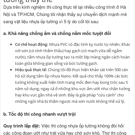
Dựa trên kinh nghiệm thi công thực tế tại nhiều công trình ở Hà
Nội và TP.HCM, Chúng tôi nhận thấy sự chuyển dịch mạnh mẽ
sang vật liệu nhựa ốp tường vì 5 lý do cốt lõi sau:
a. Khả năng chống ẩm và chống nấm mốc tuyệt đối
Cơ chế hoạt động:
Nhựa PVC
có đặc tính kỵ nước tự nhiên. Khác
với sơn (có tính thấm thấu) hay gạch (có mạch vữa dễ ngấm
nước), tấm nhựa ốp tường tạo ra một lớp màng ngăn cách hoàn
toàn giữa không gian sống và bức tường gạch.
Hiệu quả thực tế:
Chúng tôi đã thực hiện khảo sát trên 500 căn
hộ sử dụng tấm ốp nhựa Nano. Kết quả cho thấy 100% các bức
tường không xuất hiện tình trạng mốc đen hay bong tróc sau 5
năm sử dụng, ngay cả ở những khu vực ẩm ướt như chân tường
hay khu vực gần nhà vệ sinh. Đây là giải pháp “cứu cánh” cho
những ngôi nhà bị thấm ngược mà sơn nước không thể xử lý.
b. Tốc độ thi công nhanh vượt trội
Quy trình lắp đặt:
Việc thi công nhựa ốp tường không đòi hỏi
các công đoạn ướt như trát vữa hay chờ sơn khô. Thợ thi công