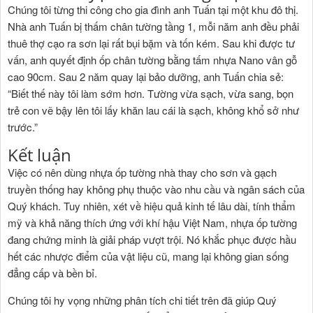
Chúng tôi từng thi công cho gia đình anh Tuấn tại một khu đô thị.
Nhà anh Tuấn bị thấm chân tường tầng 1, mỗi năm anh đều phải
thuê thợ cạo ra sơn lại rất bụi bặm và tốn kém. Sau khi được tư
vấn, anh quyết định ốp chân tường bằng tấm nhựa Nano vân gỗ
cao 90cm. Sau 2 năm quay lại bảo dưỡng, anh Tuấn chia sẻ:
“Biết thế này tôi làm sớm hơn. Tường vừa sạch, vừa sang, bọn
trẻ con vẽ bậy lên tôi lấy khăn lau cái là sạch, không khổ sở như
trước.”
Kết luận
Việc có nên dùng nhựa ốp tường nhà thay cho sơn và gạch
truyền thống hay không phụ thuộc vào nhu cầu và ngân sách của
Quý khách. Tuy nhiên, xét về hiệu quả kinh tế lâu dài, tính thẩm
mỹ và khả năng thích ứng với khí hậu Việt Nam, nhựa ốp tường
đang chứng minh là giải pháp vượt trội. Nó khắc phục được hầu
hết các nhược điểm của vật liệu cũ, mang lại không gian sống
đẳng cấp và bền bỉ.
Chúng tôi hy vọng những phân tích chi tiết trên đã giúp Quý