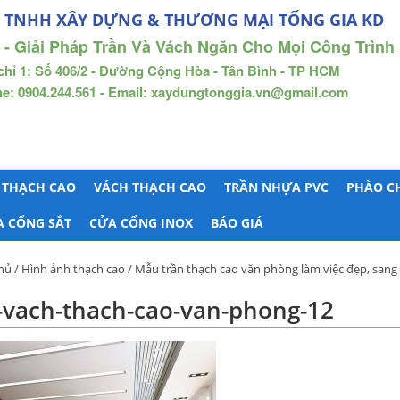
 TNHH XÂY DỰNG & THƯƠNG MẠI TỐNG GIA KD
 - Giải Pháp Trần Và Vách Ngăn Cho Mọi Công Trình
chỉ 1: Số 406/2 - Đường Cộng Hòa - Tân Bình - TP HCM
ne: 0904.244.561 - Email: xaydungtonggia.vn@gmail.com
 THẠCH CAO
VÁCH THẠCH CAO
TRẦN NHỰA PVC
PHÀO C
A CỔNG SẮT
CỬA CỔNG INOX
BÁO GIÁ
hủ
/
Hình ảnh thạch cao
/
Mẫu trần thạch cao văn phòng làm việc đẹp, sang 
-vach-thach-cao-van-phong-12