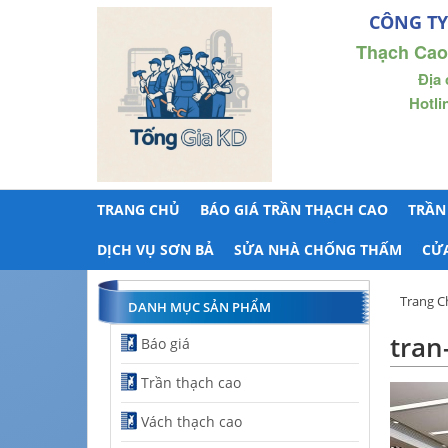
CÔNG TY
Thạch Cao
Địa 
Hotli
TRANG CHỦ
BÁO GIÁ TRẦN THẠCH CAO
TRẦN
DỊCH VỤ SƠN BẢ
SỬA NHÀ CHỐNG THẤM
CỬ
Trang C
DANH MỤC SẢN PHẨM
tran
Báo giá
Trần thạch cao
Vách thạch cao