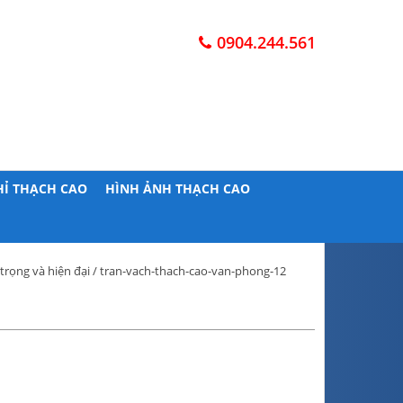
0904.244.561
HỈ THẠCH CAO
HÌNH ẢNH THẠCH CAO
trọng và hiện đại
/ tran-vach-thach-cao-van-phong-12