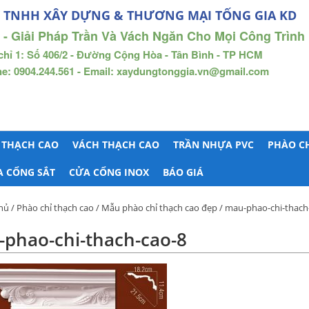
 TNHH XÂY DỰNG & THƯƠNG MẠI TỐNG GIA KD
 - Giải Pháp Trần Và Vách Ngăn Cho Mọi Công Trình
chỉ 1: Số 406/2 - Đường Cộng Hòa - Tân Bình - TP HCM
ne: 0904.244.561 - Email: xaydungtonggia.vn@gmail.com
 THẠCH CAO
VÁCH THẠCH CAO
TRẦN NHỰA PVC
PHÀO C
A CỔNG SẮT
CỬA CỔNG INOX
BÁO GIÁ
hủ
/
Phào chỉ thạch cao
/
Mẫu phào chỉ thạch cao đẹp
/ mau-phao-chi-thach
phao-chi-thach-cao-8