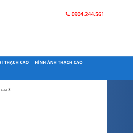
0904.244.561
HỈ THẠCH CAO
HÌNH ẢNH THẠCH CAO
-cao-8