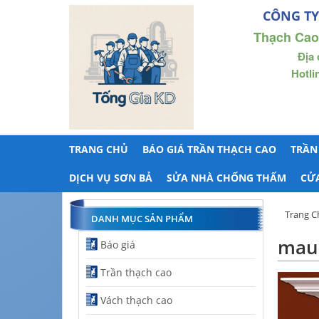
CÔNG TY
Thạch Cao
Địa 
Hotli
TRANG CHỦ
BÁO GIÁ TRẦN THẠCH CAO
TRẦN
DỊCH VỤ SƠN BẢ
SỬA NHÀ CHỐNG THẤM
CỬ
Trang C
DANH MỤC SẢN PHẨM
mau-
Báo giá
Trần thạch cao
Vách thạch cao