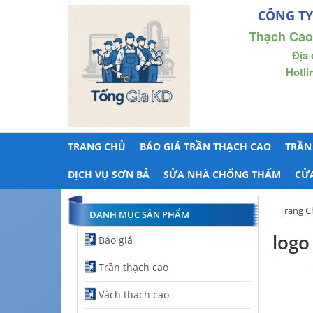
CÔNG TY
Thạch Cao
Địa 
Hotli
TRANG CHỦ
BÁO GIÁ TRẦN THẠCH CAO
TRẦN
DỊCH VỤ SƠN BẢ
SỬA NHÀ CHỐNG THẤM
CỬ
Trang C
DANH MỤC SẢN PHẨM
log
Báo giá
Trần thạch cao
Vách thạch cao