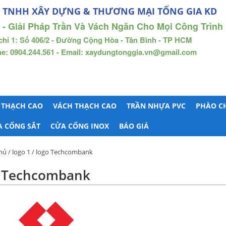
 TNHH XÂY DỰNG & THƯƠNG MẠI TỐNG GIA KD
 - Giải Pháp Trần Và Vách Ngăn Cho Mọi Công Trình
chỉ 1: Số 406/2 - Đường Cộng Hòa - Tân Bình - TP HCM
ne: 0904.244.561 - Email: xaydungtonggia.vn@gmail.com
 THẠCH CAO
VÁCH THẠCH CAO
TRẦN NHỰA PVC
PHÀO C
A CỔNG SẮT
CỬA CỔNG INOX
BÁO GIÁ
hủ
/
logo 1
/ logo Techcombank
o Techcombank